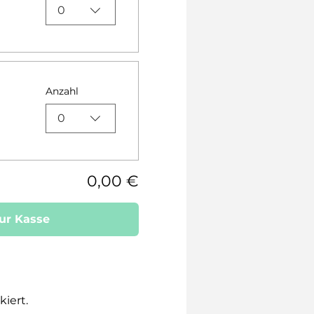
0
Anzahl
0
0,00 €
ur Kasse
iert.