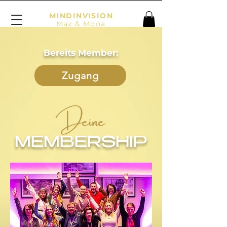
MIND
INVISION
Max & Mona
Bereits Member:
Zugang
MEMBERSHIP