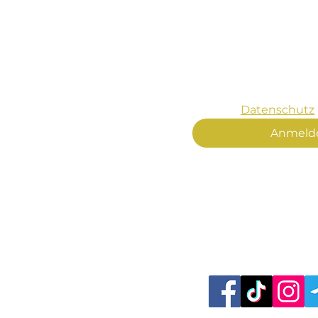
Kontakt
Vorname
*
Yes! Informiere mi
Neuigkeiten von M
Eintragung ist unv
zum 
Datenschutz
Anmeld
d