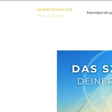
MIND
INVISION
Membershi
Max & Mona