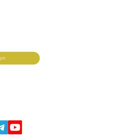
E-Mail-Adresse
*
ch regelmäßig über 
ax & Mona. Die Newsletter-
erbindlich. Die Hinweise 
 habe ich gelesen.
*
en