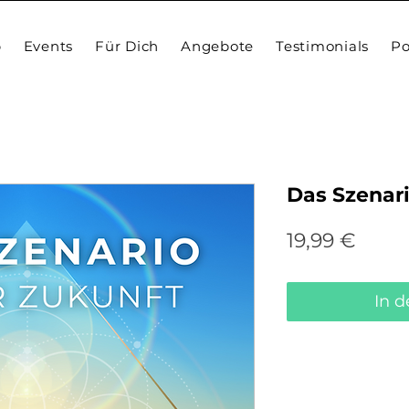
p
Events
Für Dich
Angebote
Testimonials
Po
Das Szenar
Preis
19,99 €
In 