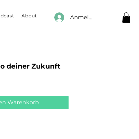
dcast
About
Anmelden
io deiner Zukunft
den Warenkorb
Sofortkauf