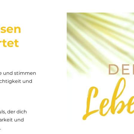
esen
rtet
ge und stimmen
ichtigkeit und
s, der dich
arkeit und
.