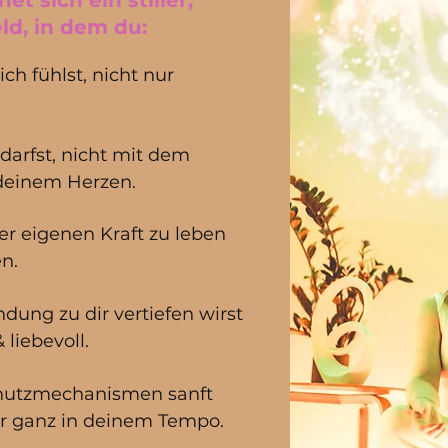
t sich ein stiller,
eld, in dem du:
ich fühlst, nicht nur
darfst, nicht mit dem
 deinem Herzen.
ner eigenen Kraft zu leben
en.
ndung zu dir vertiefen wirst
 liebevoll.
hutzmechanismen sanft
ar ganz in deinem Tempo.