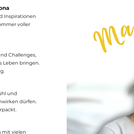
Mona
 Inspirationen
ommer voller
und Challenges,
ns Leben bringen.
g.
ühl und
hwirken dürfen.
rpackt.
 mit vielen