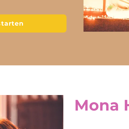
starten
Mona 