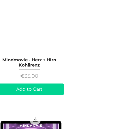
Mindmovie - Herz + Hirn
Kohärenz
Price
€35.00
Add to Cart