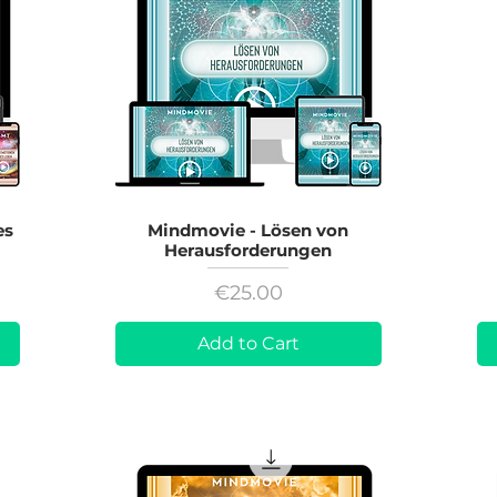
es
Mindmovie - Lösen von
Herausforderungen
Price
€25.00
Add to Cart