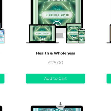
Health & Wholeness
Price
€25.00
Add to Cart