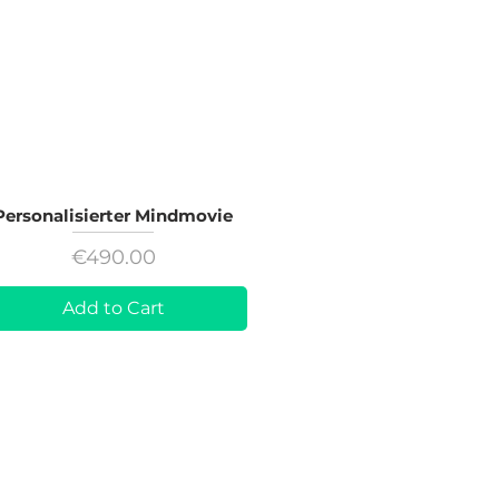
Personalisierter Mindmovie
Price
€490.00
Add to Cart