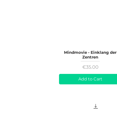
Mindmovie - Einklang der
Zentren
Price
€35.00
Add to Cart