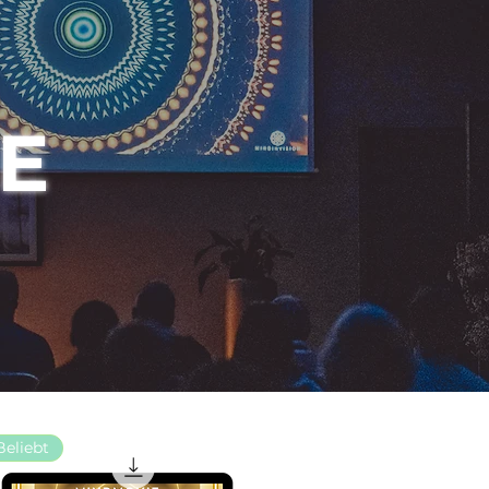
E
Beliebt