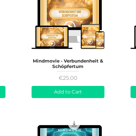
Mindmovie - Verbundenheit &
Schöpfertum
Price
€25.00
Add to Cart