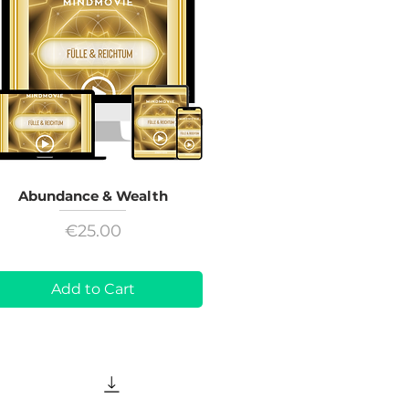
Abundance & Wealth
Price
€25.00
Add to Cart