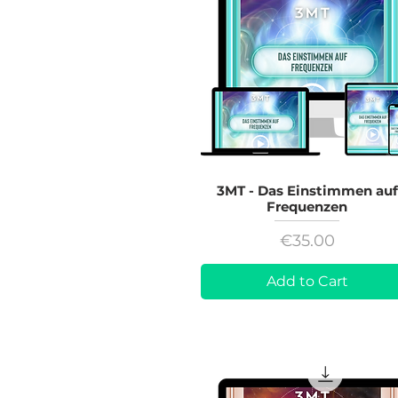
3MT - Das Einstimmen auf
Frequenzen
Price
€35.00
Add to Cart