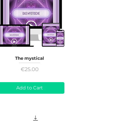
The mystical
Price
€25.00
Add to Cart