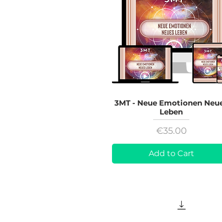
3MT - Neue Emotionen Neu
Leben
Price
€35.00
Add to Cart