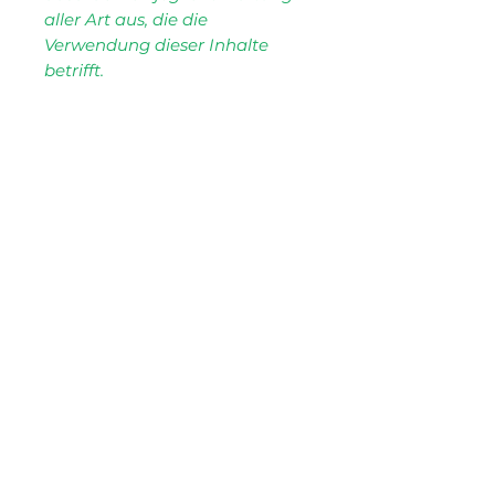
aller Art aus, die die
Verwendung dieser Inhalte
betrifft.
NEWSLETTER
Vorname
*
E-Mail-Adresse
*
Yes! Informiere mich 
regelmäßig über 
Neuigkeiten von Max & 
Mona. Die Newsletter-
Eintragung ist 