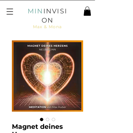
MIN
INVISI
ON
Max & Mona
Magnet deines